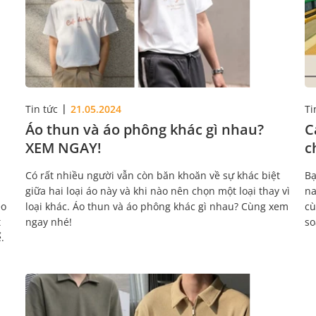
Tin tức
21.05.2024
Ti
Áo thun và áo phông khác gì nhau?
C
XEM NGAY!
c
Có rất nhiều người vẫn còn băn khoăn về sự khác biệt
Bạ
giữa hai loại áo này và khi nào nên chọn một loại thay vì
na
éo
loại khác. Áo thun và áo phông khác gì nhau? Cùng xem
cù
t
ngay nhé!
so
.