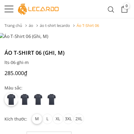
0
Trang chủ
áo
áo t-shirt lecardo
Áo T-Shirt 06
ÁO T-SHIRT 06 (GHI, M)
lts-06-ghi-m
285.000₫
Màu sắc:
M
L
XL
3XL
2XL
Kích thước: