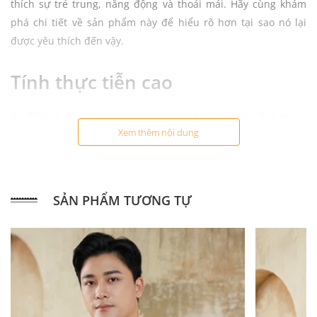
thích sự trẻ trung, năng động và thoải mái. Hãy cùng khám
phá chi tiết về sản phẩm này để hiểu rõ hơn tại sao nó lại
được yêu thích đến vậy.
​Tính thực tiễn cao
Áo T-Shirt 06 Lecardo
không chỉ là một sản phẩm thời trang
Xem thêm nội dung
mà còn rất thực tiễn trong cuộc sống hàng ngày. Bạn có thể
mặc áo này khi đi học, đi làm, dạo phố, tham gia các hoạt
động thể thao hay thậm chí là khi ở nhà. Sự đa năng của sản
phẩm giúp bạn luôn cảm thấy thoải mái và tự tin trong mọi
SẢN PHẨM TƯƠNG TỰ
hoàn cảnh.
Chất liệu cao cấp với độ thoáng
khí cao
Sản phẩm sử dụng chất liệu cotton kết hợp với sợi polyester.