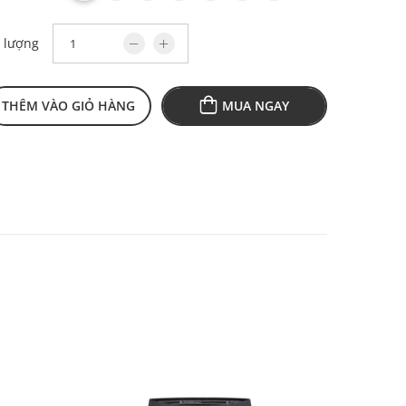
 lượng
THÊM VÀO GIỎ HÀNG
MUA NGAY