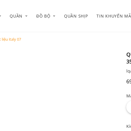
QUẦN
ĐỒ BỘ
QUẦN SHỊP
TIN KHUYẾN MÃ
liệu italy 07
Q
3
lq
6
Mà
Kí