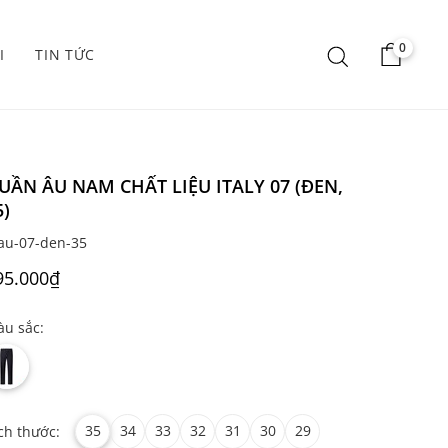
0
I
TIN TỨC
UẦN ÂU NAM CHẤT LIỆU ITALY 07 (ĐEN,
5)
au-07-den-35
95.000₫
u sắc:
35
34
33
32
31
30
29
ch thước: