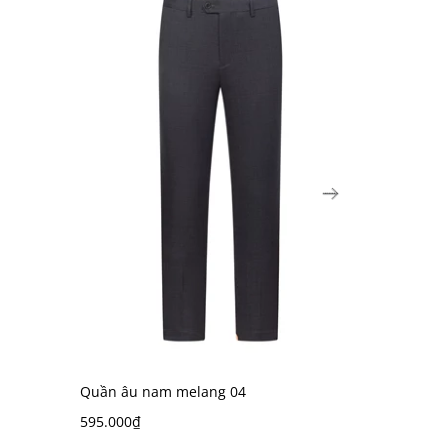
Quần âu nam melang 04
Quần âu n
595.000₫
595.000₫