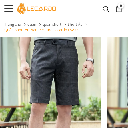
0
Trang chủ
quần
quần short
Short Âu
Quần Short Âu Nam Kẻ Caro Lecardo LSA-09