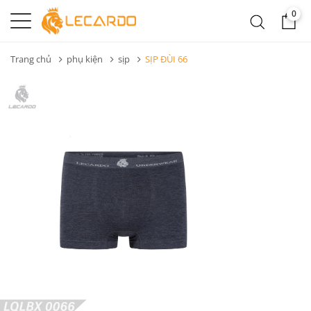
0
Trang chủ
phụ kiện
sịp
SỊP ĐÙI 66