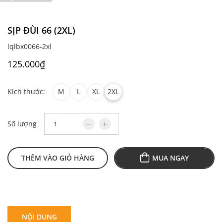
SỊP ĐÙI 66 (2XL)
lqlbx0066-2xl
125.000₫
M
L
XL
2XL
Kích thước:
Số lượng
THÊM VÀO GIỎ HÀNG
MUA NGAY
NỘI DUNG