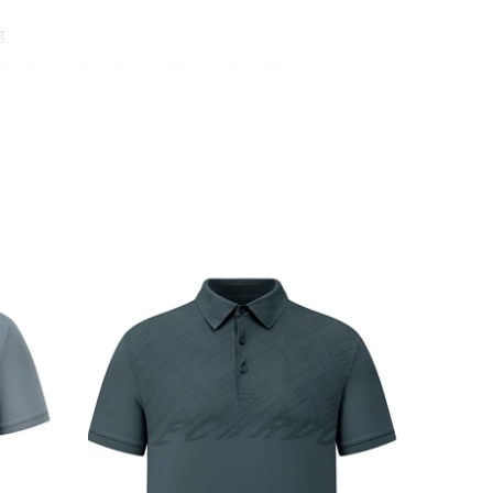
ng
 nhẹ nhàng, tinh tế mà không bị đơn điệu
nhăn nhàu, nhanh khô và khả năng chống nắng tốt