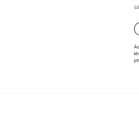
Số
Áo
kh
ph