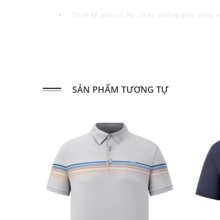
Thiết kế polo cổ ép: cổ ép phẳng giúp vùng 
Áo Bigsize vừa che khuyết điểm bụng tốt mà 
Thiết kế với 3 gam màu hiện đại: ghi- đen-
Phù hợp nhiều hoàn cảnh: đilàm công sở, đi c
Chất liệu:
SẢN PHẨM TƯƠNG TỰ
85% NL: giúp sản phẩm giữ được độ bền cao
15% Spandex: độ co giãn thoải mái mang lại
Size:
3XL/4XL/5XL/6XL
Xuất xứ:
Việt Nam
Hướng dẫn sử dụng: