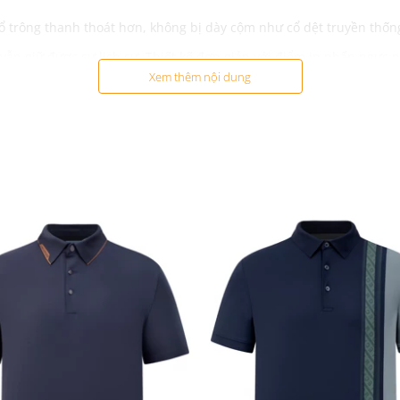
cổ trông thanh thoát hơn, không bị dày cộm như cổ dệt truyền thố
vẫn giữ được sự lịch sự. Thiết kế đơn giản với điểm in nhấn ngực
Xem thêm nội dung
 xanh đậm
hơi, đi du lịch
, dễ làm sạch và vẫn giữ được phom dáng như ban đầu. Hạn chế 
 cảm giác nhẹ nhàng, dễ chịu cho người mặc