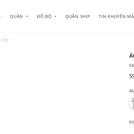
QUẦN
ĐỒ BỘ
QUẦN SHỊP
TIN KHUYẾN MÃ
-112
Á
S
5
Mà
Kí