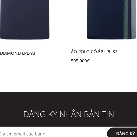
ÁO POLO CỔ ÉP LPL-87
 DIAMOND LPL-93
nh sáng khi chụp ảnh hoặc màn hình hiển thị.
595.000₫
ĐĂNG KÝ NHẬN BẢN TIN
ĐĂNG KÝ