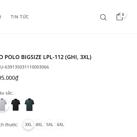
0
I
TIN TỨC
O POLO BIGSIZE LPL-112 (GHI, 3XL)
KU-639135031110003066
95.000₫
u sắc:
3XL
4XL
5XL
6XL
ch thước: