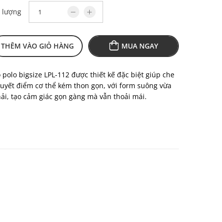
 lượng
THÊM VÀO GIỎ HÀNG
MUA NGAY
 polo bigsize LPL-112 được thiết kế đặc biệt giúp che
uyết điểm cơ thể kém thon gọn, với form suông vừa
ải, tạo cảm giác gọn gàng mà vẫn thoải mái.