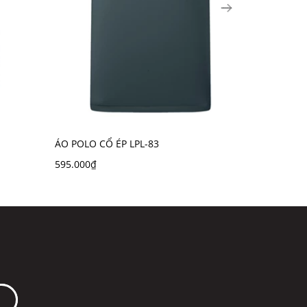
ÁO POLO CỔ ÉP LPL-83
ÁO POLO C
595.000₫
525.000₫