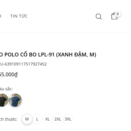
0
I
TIN TỨC
O POLO CỔ BO LPL-91 (XANH ĐẬM, M)
KU-639109117517927452
55.000₫
u sắc:
M
L
XL
2XL
3XL
ch thước: