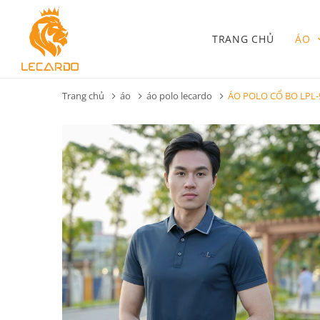
TRANG CHỦ
ÁO
Trang chủ
áo
áo polo lecardo
ÁO POLO CỔ BO LPL-