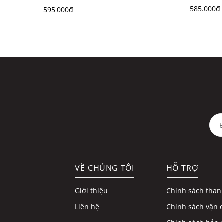
Lưu ý
:Sản phẩm thực tế có thể khác về màu sắc do á
585.000₫
595.000₫
VỀ CHÚNG TÔI
HỖ TRỢ
Giới thiệu
Chính sách than
Liên hệ
Chính sách vận 