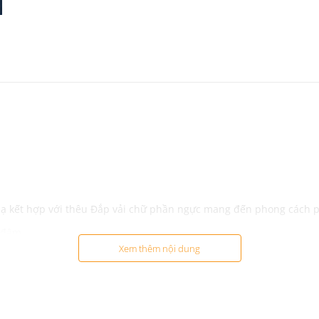
i lạ kết hợp với thêu Đắp vải chữ phần ngực mang đến phong cách
h đậm
Xem thêm nội dung
chơi, đi du lịch