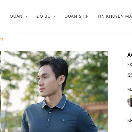
QUẦN
ĐỒ BỘ
QUẦN SHỊP
TIN KHUYẾN MÃ
91
Á
S
5
Mà
Kí