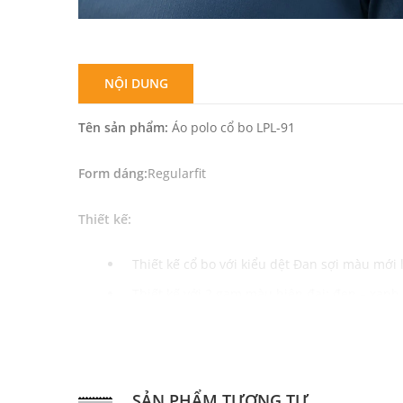
NỘI DUNG
Tên sản phẩm:
Áo polo cổ bo LPL-91
Form dáng:
Regularfit
Thiết kế:
Thiết kế cổ bo với kiểu dệt Đan sợi màu mớ
Thiết kế với 2 gam màu hiện đại: đen – xan
Phù hợp nhiều hoàn cảnh: đi làm công sở, đi 
Chất liệu:
SẢN PHẨM TƯƠNG TỰ