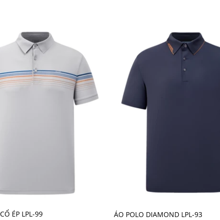
, dễ dàng làm sạch và vẫn giữ được phom dáng như ban đầu. Hạn
 giác nhẹ nhàng, dễ chịu cho người mặc
CỔ ÉP LPL-99
ÁO POLO DIAMOND LPL-93