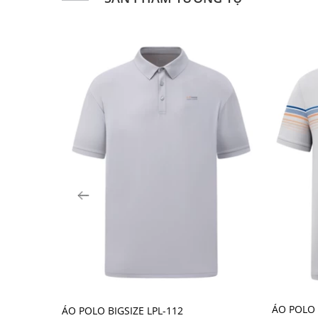
85% NL: giúp sản phẩm giữ được độ bền cao
tốt
15% spandex: độ co giãn thoải mái làm cảm
Size
:M/L/XL/2XL/3XL
Xuất xứ:
Việt Nam
Hướng dẫn sử dụng:
Giặt máy ở nhiệt độ thường.
Không sử dụng hóa chất tẩy rửa có chứa Clo.
Phơi trong bóng mát.
Sấy khô nhẹ nhàng.
Là ở nhiệt độ 110 độ C.
ÁO POLO 
ÁO POLO BIGSIZE LPL-112