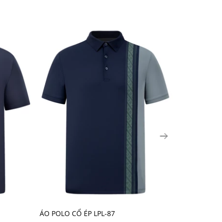
 chế nhăn nhàu, nhanh khô và khả năng chống nắng
ÁO POLO CỔ ÉP LPL-87