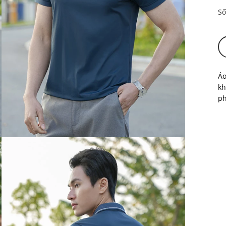
Số
Áo
kh
ph