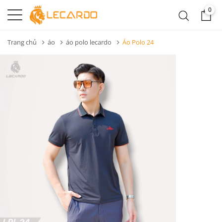
0
Trang chủ
áo
áo polo lecardo
Áo Polo 24