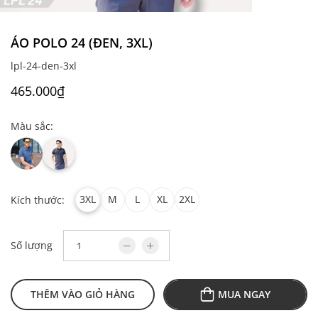
ÁO POLO 24 (ĐEN, 3XL)
lpl-24-den-3xl
465.000₫
Màu sắc:
3XL
M
L
XL
2XL
Kích thước:
Số lượng
THÊM VÀO GIỎ HÀNG
MUA NGAY