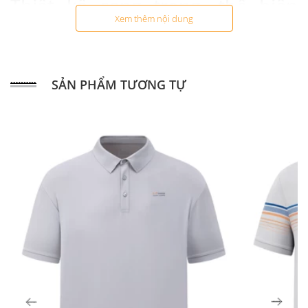
Thiết kế sang trọng, thể hiện
Xem thêm nội dung
đẳng cấp
Áo thun Polo 24
được thiết kế với phom dáng ôm vừa vặn, tạo
nên sự sang trọng và lịch lãm. Kiểu dáng cổ áo collared mang
SẢN PHẨM TƯƠNG TỰ
đến sự truyền thống và tinh tế, phù hợp với nhiều dịp từ công
việc đến các buổi gặp gỡ bạn bè.
Chất liệu mềm mại, đường nét
may sắc sảo
Sự thoải mái và thoáng khí là điều mà bạn sẽ cảm nhận ngay
khi mặc áo thun Polo 24. Với chất liệu vải cotton cao cấp, áo
thun này không chỉ mềm mại mà còn giúp bạn cảm thấy thoải
mái suốt cả ngày dài.
Đa đa dạng mẫu mã, kích thước