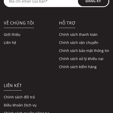
ĐĂNG KÝ
Lecardo
luôn là địa chỉ tin cậy cho những người yêu thời
trang. Mua ngay để trải nghiệm sự kết hợp hoàn hảo giữa
phong cách và thoải mái cùng áo thun Polo 24!
VỀ CHÚNG TÔI
HỖ TRỢ
Giới thiệu
Chính sách thanh toán
Liên hệ
Chính sách vận chuyển
Chính sách bảo mật thông tin
Chính sách xử lý khiếu nại
Chính sách kiểm hàng
LIÊN KẾT
Chính sách đổi trả
Điều khoản Dịch vụ