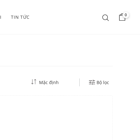
0
I
TIN TỨC
Mặc định
Bộ lọc